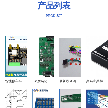
产品列表
PRODUCT
----------------
智能停车车
深度揭秘
最新最全酒
美高森美推
牌识别主控
PCBA方案
店锁线路板
出新型增强
板开发 软
板 从样品
技术解析
量子铷微型
硬件协同定
到量产的创
PCBA方案
原子钟 持