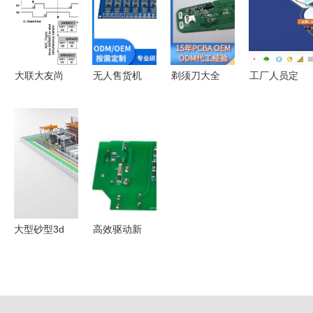
制方案解析
新路径与价
板的核心价
续引领计时
值赋能
值与应用前
解决方案革
瞻
新
大联大友尚
无人售货机
剃须刀大全
工厂人员定
集团推出基
控制主板
PCBA方案
位方案中的
于ST产品
PCBA方案
板深度解析
PCBA方案
的汽车OBC
板技术详解
从参数到应
板设计实践
和DC-DC
用，这篇看
评估板方案
全！
PCBA方案
板
大型砂型3d
高效驱动新
打印智能工
标杆 士兰
厂来了,峰
微
华卓立一体
SD7866BD/SD7826AH