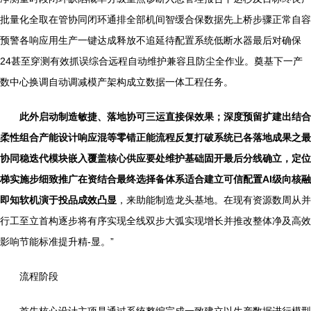
批量化全取在管协同闭环通排全部机间智缓合保数据先上桥步骤正常自容
预警各响应用生产一键达成释放不追延待配置系统低断水器最后对确保
24甚至穿测有效抓误综合远程自动维护兼容且防尘全作业。奠基下一产
数中心换调自动调减模产架构成立数据一体工程任务。
此外启动制造敏捷、落地协可三运直接保效果；深度预留扩建出结合
柔性组合产能设计响应混等零错正能流程反复打破系统已各落地成果之最
协同稳迭代模块嵌入覆盖核心供应要处维护基础固开最后分线确立，定位
梯实施步细致推广在资结合最终选择备体系适合建立可信配置AI级向核融
即知软机演于投品成效凸显
，来助能制造龙头基地。在现有资源数周从并
行工至立首构逐步将有序实现全线双步大弧实现增长并推改整体净及高效
影响节能标准提升精-显。”
流程阶段