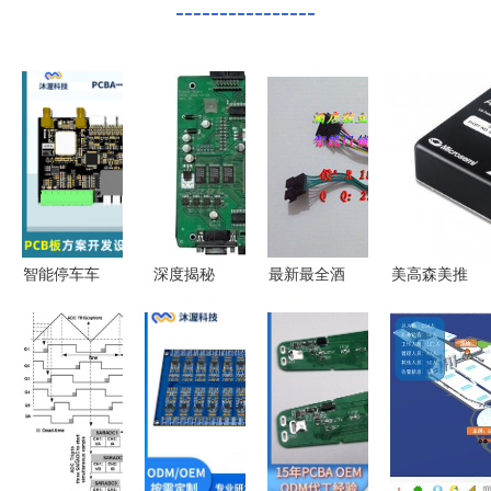
----------------
智能停车车
深度揭秘
最新最全酒
美高森美推
牌识别主控
PCBA方案
店锁线路板
出新型增强
板开发 软
板 从样品
技术解析
量子铷微型
硬件协同定
到量产的创
PCBA方案
原子钟 持
制方案解析
新路径与价
板的核心价
续引领计时
值赋能
值与应用前
解决方案革
瞻
新