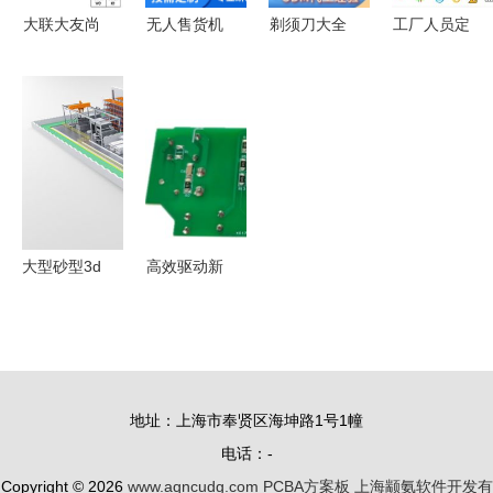
大联大友尚
无人售货机
剃须刀大全
工厂人员定
集团推出基
控制主板
PCBA方案
位方案中的
于ST产品
PCBA方案
板深度解析
PCBA方案
的汽车OBC
板技术详解
从参数到应
板设计实践
和DC-DC
用，这篇看
评估板方案
全！
PCBA方案
板
大型砂型3d
高效驱动新
打印智能工
标杆 士兰
厂来了,峰
微
华卓立一体
SD7866BD/SD7826AH
化智能产线
全贴片方案
地址：上海市奉贤区海坤路1号1幢
方案
助力LED照
电话：-
明PCBA升
Copyright © 2026
www.aqncudg.com
PCBA方案板
上海颛氨软件开发有