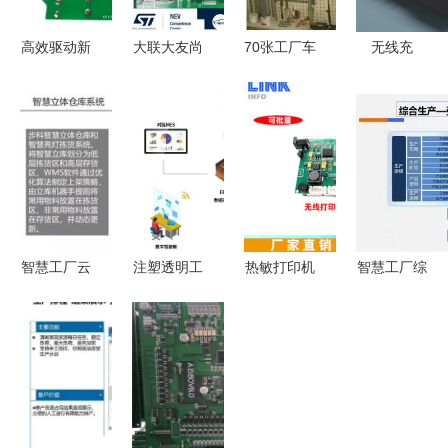
高效驱动新
大联大友尚
70张工厂车
无线充
标杆 士兰
集团推出基
间6s改善案
PCBA方案
微
于ST产品
例图 管理
板 技术综
SD7866BD/SD7826AH
的22kW
人员基础培
述与应用前
全贴片方案
OBC与3kW
训
瞻
助力LED照
DC-DC汽
明PCBA升
车充电器方
级
案PCBA方
智慧工厂云
注塑透明工
热敏打印机
智慧工厂综
案板
解决方案
厂 破解生
主板PCBA
合解决方案
产痛点——
方案 核心
——PCBA
注塑生产信
设计与应用
方案板的智
息化解决方
分析
能化转型示
案与PCBA
范
方案板的应