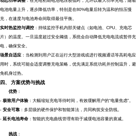
动态功率调整
：在充电初期电池电压较低时，允许以最大功率充电；随着
电池电量上升，逐步降低功率，特别是在80%电量后转为温和的恒压慢
充，在速度与电池寿命间取得最佳平衡。
实时热监控与调控
：持续监控手机内部关键点（如电池、CPU、充电芯
片）的温度。一旦温度超过安全阈值，系统会自动降低充电电流或暂停充
电，确保安全。
场景自适应
：当检测到用户正在运行大型游戏或进行视频通话等高耗电应
用时，系统可能会适度调整充电策略，优先满足系统功耗并控制温升，避
免机身过热。
四、 方案优势与挑战
优势
：
-
极致用户体验
：大幅缩短充电等待时间，有效缓解用户的“电量焦虑”。
-
安全可靠
：多层级的硬件保护和智能算法，共同构筑安全防线。
-
延长电池寿命
：智能的充电曲线管理有助于减缓电池容量的衰减。
挑战
：