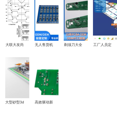
板开发 软
板 从样品
技术解析
量子铷微型
硬件协同定
到量产的创
PCBA方案
原子钟 持
制方案解析
新路径与价
板的核心价
续引领计时
值赋能
值与应用前
解决方案革
瞻
新
大联大友尚
无人售货机
剃须刀大全
工厂人员定
集团推出基
控制主板
PCBA方案
位方案中的
于ST产品
PCBA方案
板深度解析
PCBA方案
的汽车OBC
板技术详解
从参数到应
板设计实践
和DC-DC
用，这篇看
评估板方案
全！
PCBA方案
板
大型砂型3d
高效驱动新
打印智能工
标杆 士兰