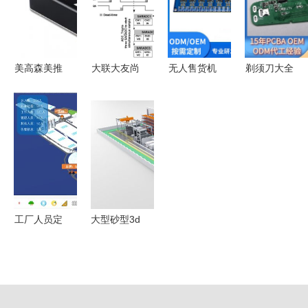
值赋能
值与应用前
瞻
美高森美推
大联大友尚
无人售货机
剃须刀大全
出新型增强
集团推出基
控制主板
PCBA方案
量子铷微型
于ST产品
PCBA方案
板深度解析
原子钟 持
的汽车OBC
板技术详解
从参数到应
续引领计时
和DC-DC
用，这篇看
解决方案革
评估板方案
全！
新
PCBA方案
板
工厂人员定
大型砂型3d
位方案中的
打印智能工
PCBA方案
厂来了,峰
板设计实践
华卓立一体
化智能产线