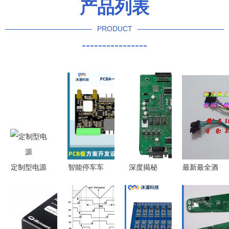
产品列表
PRODUCT
----------------
定制型电源
智能停车车
深度揭秘
最新最全酒
牌识别主控
PCBA方案
店锁线路板
板开发 软
板 从样品
技术解析
硬件协同定
到量产的创
PCBA方案
制方案解析
新路径与价
板的核心价